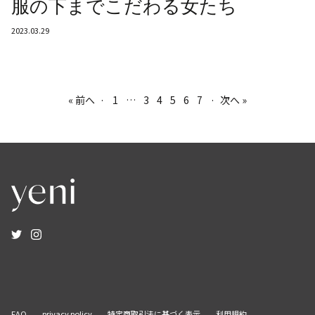
服の下までこだわる女たち
2023.03.29
« 前へ
·
1
…
3
4
5
6
7
·
次へ »
FAQ
privacy policy
特定商取引法に基づく表示
利用規約