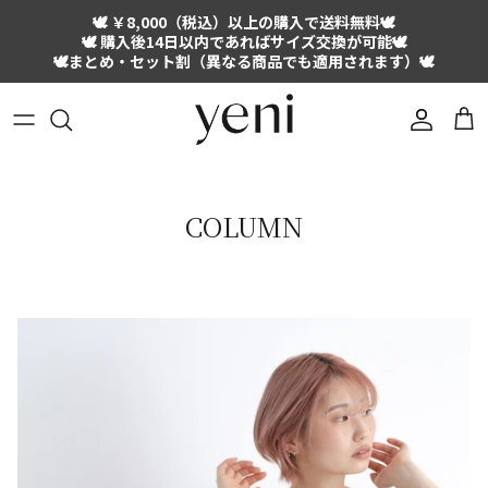
Skip
🕊 ￥8,000（税込）以上の購入で送料無料🕊
to
🕊 購入後14日以内であればサイズ交換が可能🕊
content
🕊まとめ・セット割（異なる商品でも適用されます）🕊
ノンワイヤーブラ
ショーツ
ラウンジウェア
COLUMN